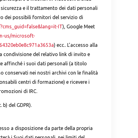
sicurezza e il trattamento dei dati personali
o dei possibili fornitori del servizio di
/?cms_guid=false&lang=it-IT
), Google Meet
n-us/microsoft-
d464320eb0e8c971a3653a
) ecc.. L’accesso alla
condivisione del relativo link di invito e
affinché i suoi dati personali (a titolo
 conservati nei nostri archivi con le finalità
onsabili centri di formazione) e ricevere i
promozioni di IRC.
t. b) del GDPR).
messo a disposizione da parte della propria
erà i Suoi dati personali, nei limiti del