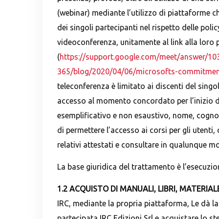
(webinar) mediante l’utilizzo di piattaforme c
dei singoli partecipanti nel rispetto delle polic
videoconferenza, unitamente al link alla loro 
(
https://support.google.com/meet/answer/10
365/blog/2020/04/06/microsofts-commitmen
teleconferenza è limitato ai discenti del singo
accesso al momento concordato per l’inizio del
esemplificativo e non esaustivo, nome, cognome,
di permettere l’accesso ai corsi per gli utenti,
relativi attestati e consultare in qualunque mom
La base giuridica del trattamento è l’esecuzione
1.2 ACQUISTO DI
MANUALI, LIBRI
, MATERIAL
IRC, mediante la propria piattaforma, Le dà la
partecipata IRC Edizioni Srl e acquistare lo ste