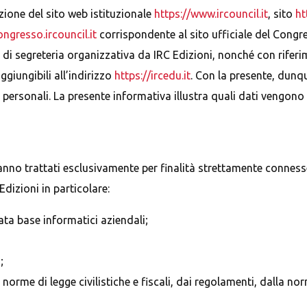
zione del sito web istituzionale
https://www.ircouncil.it
, sito
ht
ongresso.ircouncil.it
corrispondente al sito ufficiale del Congre
à di segreteria organizzativa da IRC Edizioni, nonché con riferi
ggiungibili all’indirizzo
https://ircedu.it
. Con la presente, dunqu
 personali. La presente informativa illustra quali dati vengono r
saranno trattati esclusivamente per finalità strettamente conne
Edizioni in particolare:
ata base informatici aziendali;
;
e norme di legge civilistiche e fiscali, dai regolamenti, dalla n