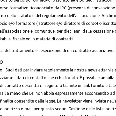
sito percorso formativo, o iscritto all’albo degli istruttori IR
so formativo riconosciuto da IRC (presenza di convenzione con
interno dello statuto e del regolamento dell’associazione. Anche 
socio e/o formatore (istruttore e/o direttore di corso) o iscritto a
 all’associazione e, comunque, per dieci anni dalla cessazione de
tabile, fiscale ed in materia di contratti.
dica del trattamento è l’esecuzione di un contratto associativo.
VO
emo i Suoi dati per inviare regolarmente la nostra newsletter vi
ziamo i dati di contatto che ci ha fornito. È possibile annullare
contatto descritta di seguito o tramite un link fornito a tale
-mail a meno che Lei non abbia espressamente acconsentito ad un
le finalità consentite dalla legge. La newsletter viene inviata n
o indirizzo e-mail per questo scopo. Gestione delle liste indirizz