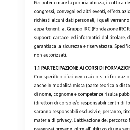
Per poter creare la propria utenza, in ottica d
congressi, convegni ed altri eventi, effettuaz
richiesti alcuni dati personali, i quali verrann
appartenenti al Gruppo IRC (Fondazione IRC Ita
supporti cartacei ed informatici dal titolare, 
garantisca la sicurezza e riservatezza. Specific
non autorizzati.
1.1 PARTECIPAZIONE AI CORSI DI FORMAZIO
Con specifico riferimento ai corsi di formazion
anche in modalità mista (parte teorica a distan
di nome, cognome e competenze risulta pubblica
(direttori di corso e/o responsabili centri di 
saranno responsabili esclusivi e, pertanto, tit
materia di privacy. L’attivazione del percorso 
presenza) prevede, oltre all’utilizzo di una se