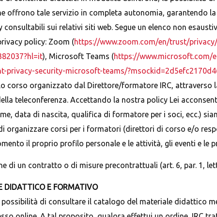
he offrono tale servizio in completa autonomia, garantendo la 
y consultabili sui relativi siti web. Segue un elenco non esaustiv
privacy policy: Zoom (
https://www.zoom.com/en/trust/privacy
382037?hl=it
), Microsoft Teams (
https://www.microsoft.com/e
t-privacy-security-microsoft-teams/?msockid=2d5efc2170
lo corso organizzato dal Direttore/formatore IRC, attraverso la 
la teleconferenza. Accettando la nostra policy Lei acconsente 
 data di nascita, qualifica di formatore per i soci, ecc.) siano
 di organizzare corsi per i formatori (direttori di corso e/o resp
ento il proprio profilo personale e le attività, gli eventi e le 
 di un contratto o di misure precontrattuali (art. 6, par. 1, let
E DIDATTICO E FORMATIVO
 possibilità di consultare il catalogo del materiale didattico 
sso online. A tal proposito, qualora effettui un ordine, IRC tratt