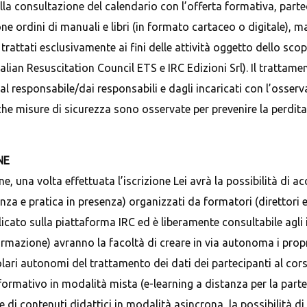
ella consultazione del calendario con l’offerta formativa, part
ione ordini di manuali e libri (in formato cartaceo o digitale),
o trattati esclusivamente ai fini delle attività oggetto dello sco
lian Resuscitation Council ETS e IRC Edizioni Srl). Il trattame
dal responsabile/dai responsabili e dagli incaricati con l’osser
he misure di sicurezza sono osservate per prevenire la perdita de
NE
e, una volta effettuata l’iscrizione Lei avrà la possibilità di a
za e pratica in presenza) organizzati da formatori (direttori e 
to sulla piattaforma IRC ed è liberamente consultabile agli isc
formazione) avranno la facoltà di creare in via autonoma i propr
olari autonomi del trattamento dei dati dei partecipanti al cor
formativo in modalità mista (e-learning a distanza per la parte 
rie di contenuti didattici in modalità asincrona, la possibilità 