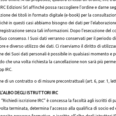
RC Edizioni Srl affinché possa raccogliere l’ordine e darne se
ne dei titoli in formato digitale (e-book) per la consultazione
hé in questi casi abbiamo bisogno dei dati per l’elaborazione d
registrazione senza tali informazioni. Dopo l’esecuzione del con
o il Suo consenso. I Suoi dati verranno conservati per il period
e diverso utilizzo dei dati. Ci riserviamo il diritto di utilizzar
zione dei Suoi dati personali è possibile in qualsiasi momento e
o che una volta richiesta la cancellazione non sarà più permess
pp IRC.
 di un contratto o di misure precontrattuali (art. 6, par. 1, let
LL’ALBO DEGLI ISTRUTTORI IRC
 “Richiedi iscrizione IRC” è concessa la facoltà agli iscritti d
volta terminata, determina l’accesso alla qualifica di socio ed