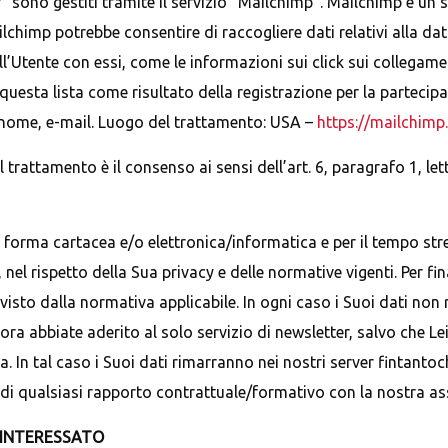
” sono gestiti tramite il servizio “Mailchimp”. Mailchimp è un se
chimp potrebbe consentire di raccogliere dati relativi alla dat
ll’Utente con essi, come le informazioni sui click sui collegamen
uesta lista come risultato della registrazione per la partecip
gnome, e-mail. Luogo del trattamento: USA –
https://mailchimp
l trattamento è il consenso ai sensi dell’art. 6, paragrafo 1, lett
n forma cartacea e/o elettronica/informatica e per il tempo s
, nel rispetto della Sua privacy e delle normative vigenti. Per f
isto dalla normativa applicabile. In ogni caso i Suoi dati non
ora abbiate aderito al solo servizio di newsletter, salvo che Le
iva. In tal caso i Suoi dati rimarranno nei nostri server fintanto
di qualsiasi rapporto contrattuale/formativo con la nostra as
L’INTERESSATO